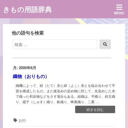
コ
きもの用語辞典
ン
MENU
テ
ン
ツ
へ
他の語句を検索
ス
キ
検
検
ッ
索
索
プ
対
象:
月:
2000年6月
織物（おりもの）
織機によって、経（たて）糸と緯（よこ）糸とを組み合わせて平
面を構成したもの。また後染めの染め物に対して、先染めした糸
で織った和反物などをさす場合もある。組織は、平織り、斜文織
り、繻子（しゅす）織り、畝織り、蜂巣織り、二重 …
“織
続きを読む
物
タ
お行
（お
グ
り