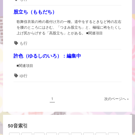
グ
股立ち（ももだち）
歌舞伎衣装の袴の着付け方の一種。道中をするときなど袴の左右
を腰のところにはさむ、「つまみ股立ち」と、極端に袴をたくし
上げ尻からげする「高股立ち」とがある。 ■関連項目
タ
も行
グ
許色（ゆるしのいろ）：編集中
■関連項目
タ
ゆ行
グ
投
ペ
1
次のページへ »
ー
稿
ジ
ナ
ビ
50音索引
ゲ