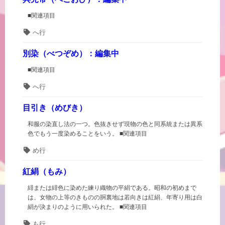
■関連項目
タ
へ行
グ
別染（べつぞめ）：編集中
■関連項目
タ
へ行
グ
目引き（めびき）
和服の染直し法の一つ。色抜きせず現物の色と同系統または異系
色でもう一度染めることをいう。 ■関連項目
タ
め行
グ
紅絹（もみ）
緋または緋色に染めた練り織物の平絹である。昭和の初めまで
は、女物の上等のきものの胴裏地は若向きは紅絹、年寄り用は白
絹が決まりのように用いられた。 ■関連項目
タ
も行