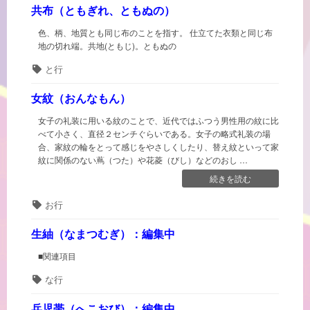
も
共布（ともぎれ、ともぬの）
の）”の
色、柄、地質とも同じ布のことを指す。 仕立てた衣類と同じ布
地の切れ端。共地(ともじ)。ともぬの
タ
と行
グ
女紋（おんなもん）
女子の礼装に用いる紋のことで、近代ではふつう男性用の紋に比
べて小さく、直径２センチぐらいである。女子の略式礼装の場
合、家紋の輪をとって感じをやさしくしたり、替え紋といって家
紋に関係のない蔦（つた）や花菱（びし）などのおし …
“女
続きを読む
紋
タ
お行
（お
グ
ん
な
生紬（なまつむぎ）：編集中
も
■関連項目
ん）”の
タ
な行
グ
兵児帯（へこおび）：編集中