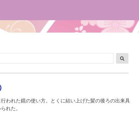
検
索
）
に行われた鏡の使い方。とくに結い上げた髪の後ろの出来具
いられた。