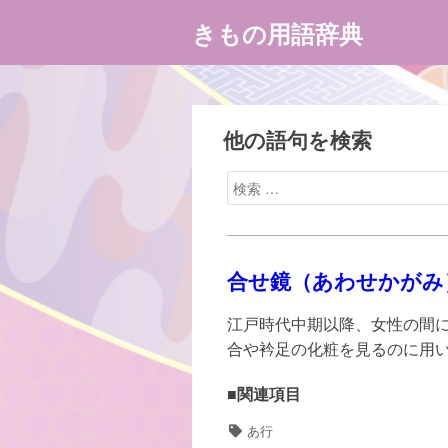
コ
きもの用語辞典
ン
テ
ン
ツ
へ
他の語句を検索
ス
検
キ
索
ッ
対
プ
象:
合せ鏡（あわせかがみ
江戸時代中期以降、女性の間
合や衿足の化粧を見るのに用
■関連項目
タ
あ行