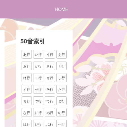
HOME
50音索引
あ行
い行
う行
え行
お行
か行
き行
く行
け行
こ行
さ行
し行
す行
せ行
そ行
た行
ち行
つ行
て行
と行
な行
に行
ぬ行
の行
は行
ひ行
ふ行
へ行