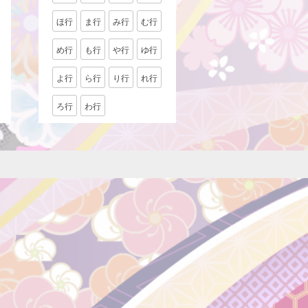
ほ行
ま行
み行
む行
め行
も行
や行
ゆ行
よ行
ら行
り行
れ行
ろ行
わ行