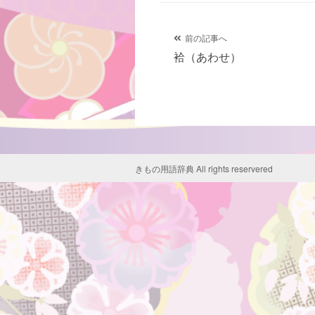
グ
投
前の記事へ
袷（あわせ）
稿
ナ
ビ
ゲ
きもの用語辞典 All rights reservered
ー
シ
ョ
ン