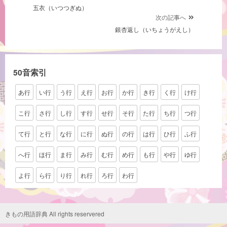
五衣（いつつぎぬ）
稿
次の記事へ
ナ
銀杏返し（いちょうがえし）
ビ
ゲ
ー
50音索引
シ
あ行
い行
う行
え行
お行
か行
き行
く行
け行
ョ
ン
こ行
さ行
し行
す行
せ行
そ行
た行
ち行
つ行
て行
と行
な行
に行
ぬ行
の行
は行
ひ行
ふ行
へ行
ほ行
ま行
み行
む行
め行
も行
や行
ゆ行
よ行
ら行
り行
れ行
ろ行
わ行
きもの用語辞典 All rights reservered