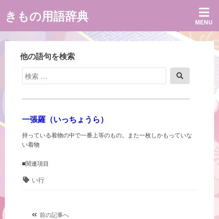
コ
きもの用語辞典
ン
MENU
テ
ン
ツ
へ
他の語句を検索
ス
キ
検
検
ッ
索
索
プ
対
象:
一張羅（いっちょうら）
持っている着物の中で一番上等のもの。また一枚しかもっていな
い着物
■関連項目
タ
い行
グ
投
前の記事へ