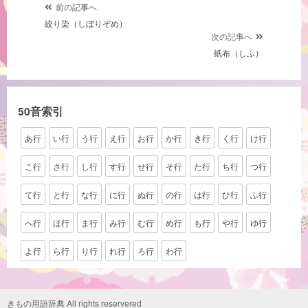
投
前の記事へ
絞り染（しぼりぞめ）
稿
次の記事へ
ナ
紙布（しふ）
ビ
ゲ
ー
50音索引
シ
あ行
い行
う行
え行
お行
か行
き行
く行
け行
ョ
ン
こ行
さ行
し行
す行
せ行
そ行
た行
ち行
つ行
て行
と行
な行
に行
ぬ行
の行
は行
ひ行
ふ行
へ行
ほ行
ま行
み行
む行
め行
も行
や行
ゆ行
よ行
ら行
り行
れ行
ろ行
わ行
きもの用語辞典 All rights reservered