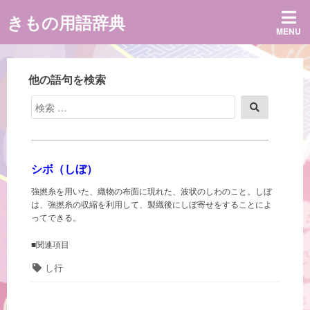
コ
きもの用語辞典
ン
MENU
テ
ン
ツ
へ
他の語句を検索
ス
キ
検
検
ッ
索
索
プ
対
象:
シボ（しぼ）
強撚糸を用いた、織物の布面に現れた、波状のしわのこと。しぼ
は、強撚糸の収縮を利用して、製織後にしぼ寄せをすることによ
ってできる。
■関連項目
タ
し行
グ