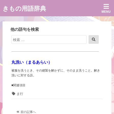
コ
きもの用語辞典
ン
MENU
テ
ン
ツ
へ
他の語句を検索
ス
キ
検
検
ッ
索
索
プ
対
象:
丸洗い（まるあらい）
被服を洗うとき、その縫製を解かずに、そのまま洗うこと。解き
洗いに対する語。
■関連項目
タ
ま行
グ
投
前の記事へ