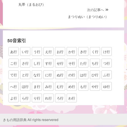
丸帯（まるおび）
稿
次の記事へ
ナ
まつりぬい（まつりぬい）
ビ
ゲ
ー
50音索引
シ
あ行
い行
う行
え行
お行
か行
き行
く行
け行
ョ
ン
こ行
さ行
し行
す行
せ行
そ行
た行
ち行
つ行
て行
と行
な行
に行
ぬ行
の行
は行
ひ行
ふ行
へ行
ほ行
ま行
み行
む行
め行
も行
や行
ゆ行
よ行
ら行
り行
れ行
ろ行
わ行
きもの用語辞典 All rights reservered