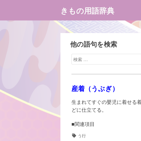
コ
きもの用語辞典
ン
テ
ン
ツ
へ
他の語句を検索
ス
検
キ
索
ッ
対
プ
象:
産着（うぶぎ）
生まれてすぐの嬰児に着せる
どに仕立てる。
■関連項目
タ
う行