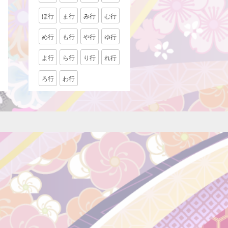
ほ行
ま行
み行
む行
め行
も行
や行
ゆ行
よ行
ら行
り行
れ行
ろ行
わ行