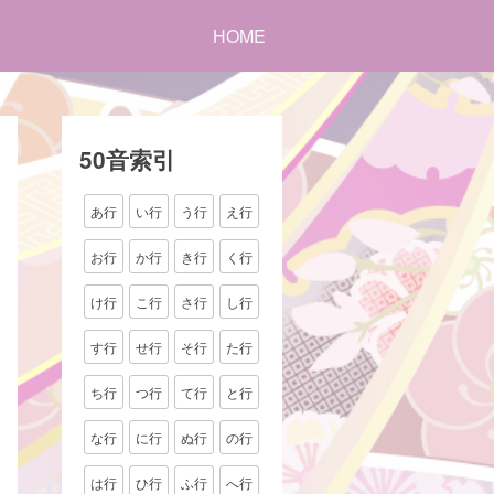
HOME
50音索引
あ行
い行
う行
え行
お行
か行
き行
く行
け行
こ行
さ行
し行
す行
せ行
そ行
た行
ち行
つ行
て行
と行
な行
に行
ぬ行
の行
は行
ひ行
ふ行
へ行