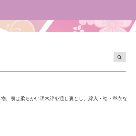
検
索
着物。裏は柔らかい晒木綿を通し裏とし、綿入・袷・単衣な