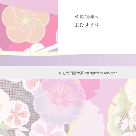
グ
投
前の記事へ
おひきずり
稿
ナ
ビ
ゲ
きもの用語辞典 All rights reservered
ー
シ
ョ
ン