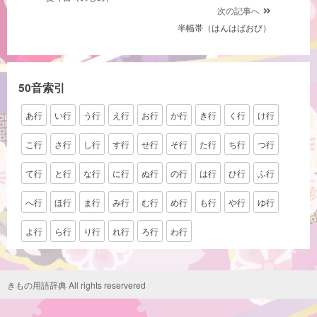
稿
次の記事へ
ナ
半幅帯（はんはばおび）
ビ
ゲ
ー
50音索引
シ
あ行
い行
う行
え行
お行
か行
き行
く行
け行
ョ
ン
こ行
さ行
し行
す行
せ行
そ行
た行
ち行
つ行
て行
と行
な行
に行
ぬ行
の行
は行
ひ行
ふ行
へ行
ほ行
ま行
み行
む行
め行
も行
や行
ゆ行
よ行
ら行
り行
れ行
ろ行
わ行
きもの用語辞典 All rights reservered