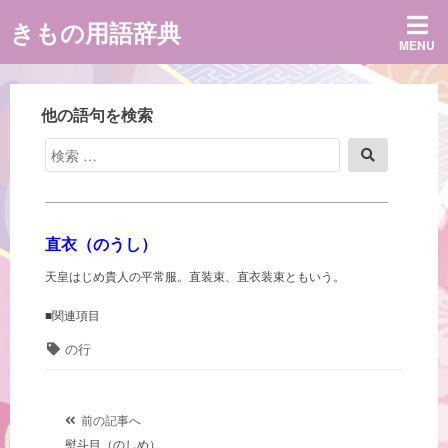
コ
きもの用語辞典
ン
MENU
テ
ン
ツ
へ
他の語句を検索
ス
キ
検
検
ッ
索
索
プ
対
象:
直衣（のうし）
天皇はじめ貴人の平常服。直装束、直衣装束ともいう。
■関連項目
タ
の行
グ
投
前の記事へ
熨斗目（のしめ）