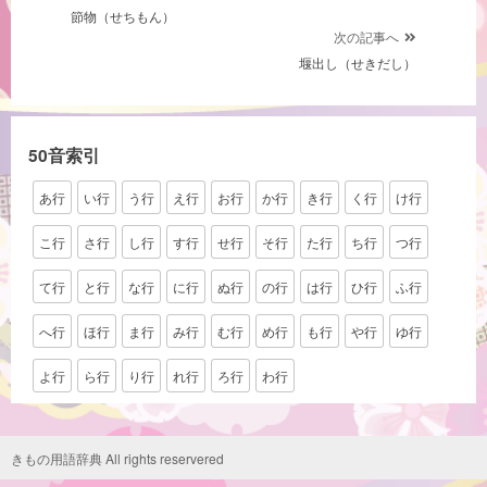
節物（せちもん）
稿
次の記事へ
ナ
堰出し（せきだし）
ビ
ゲ
ー
50音索引
シ
あ行
い行
う行
え行
お行
か行
き行
く行
け行
ョ
ン
こ行
さ行
し行
す行
せ行
そ行
た行
ち行
つ行
て行
と行
な行
に行
ぬ行
の行
は行
ひ行
ふ行
へ行
ほ行
ま行
み行
む行
め行
も行
や行
ゆ行
よ行
ら行
り行
れ行
ろ行
わ行
きもの用語辞典 All rights reservered