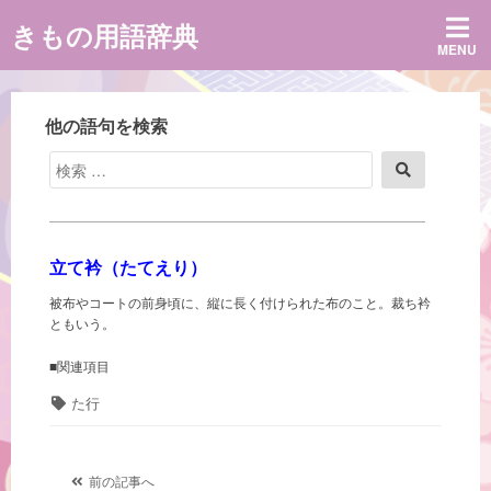
コ
きもの用語辞典
ン
MENU
テ
ン
ツ
へ
他の語句を検索
ス
キ
検
検
ッ
索
索
プ
対
象:
立て衿（たてえり）
被布やコートの前身頃に、縦に長く付けられた布のこと。裁ち衿
ともいう。
■関連項目
タ
た行
グ
投
前の記事へ