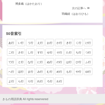
博多織（はかたおり）
稿
次の記事へ
ナ
羽織紐（はおりひも）
ビ
ゲ
ー
50音索引
シ
あ行
い行
う行
え行
お行
か行
き行
く行
け行
ョ
ン
こ行
さ行
し行
す行
せ行
そ行
た行
ち行
つ行
て行
と行
な行
に行
ぬ行
の行
は行
ひ行
ふ行
へ行
ほ行
ま行
み行
む行
め行
も行
や行
ゆ行
よ行
ら行
り行
れ行
ろ行
わ行
きもの用語辞典 All rights reservered