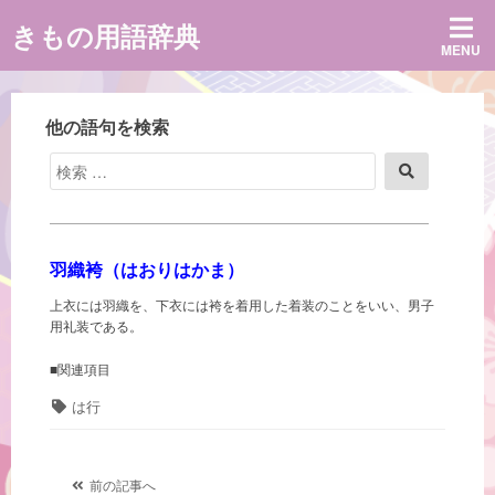
コ
きもの用語辞典
ン
MENU
テ
ン
ツ
へ
他の語句を検索
ス
キ
検
検
ッ
索
索
プ
対
象:
羽織袴（はおりはかま）
上衣には羽織を、下衣には袴を着用した着装のことをいい、男子
用礼装である。
■関連項目
タ
は行
グ
投
前の記事へ