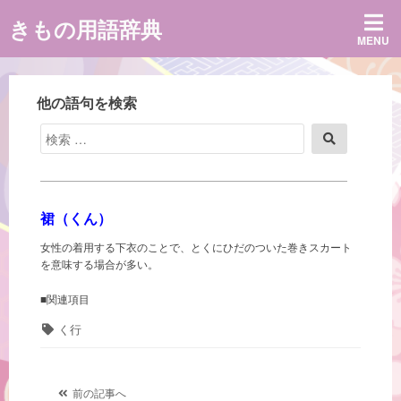
コ
きもの用語辞典
ン
MENU
テ
ン
ツ
へ
他の語句を検索
ス
キ
検
検
ッ
索
索
プ
対
象:
裙（くん）
女性の着用する下衣のことで、とくにひだのついた巻きスカート
を意味する場合が多い。
■関連項目
タ
く行
グ
投
前の記事へ