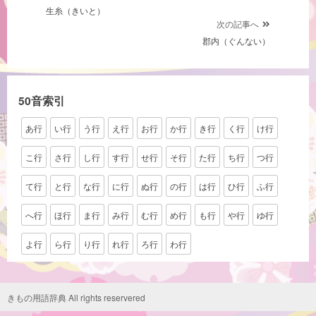
生糸（きいと）
稿
次の記事へ
ナ
郡内（ぐんない）
ビ
ゲ
ー
50音索引
シ
あ行
い行
う行
え行
お行
か行
き行
く行
け行
ョ
ン
こ行
さ行
し行
す行
せ行
そ行
た行
ち行
つ行
て行
と行
な行
に行
ぬ行
の行
は行
ひ行
ふ行
へ行
ほ行
ま行
み行
む行
め行
も行
や行
ゆ行
よ行
ら行
り行
れ行
ろ行
わ行
きもの用語辞典 All rights reservered