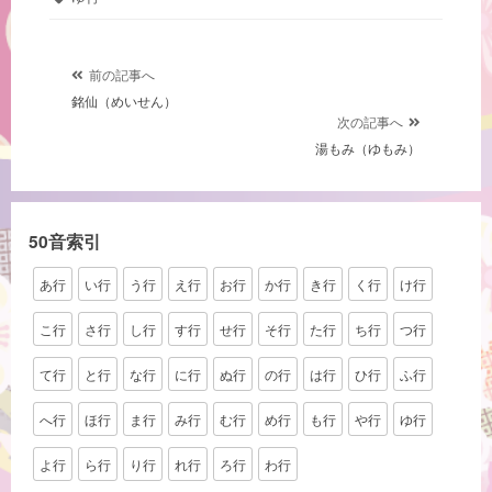
グ
投
前の記事へ
銘仙（めいせん）
稿
次の記事へ
ナ
湯もみ（ゆもみ）
ビ
ゲ
ー
50音索引
シ
あ行
い行
う行
え行
お行
か行
き行
く行
け行
ョ
ン
こ行
さ行
し行
す行
せ行
そ行
た行
ち行
つ行
て行
と行
な行
に行
ぬ行
の行
は行
ひ行
ふ行
へ行
ほ行
ま行
み行
む行
め行
も行
や行
ゆ行
よ行
ら行
り行
れ行
ろ行
わ行