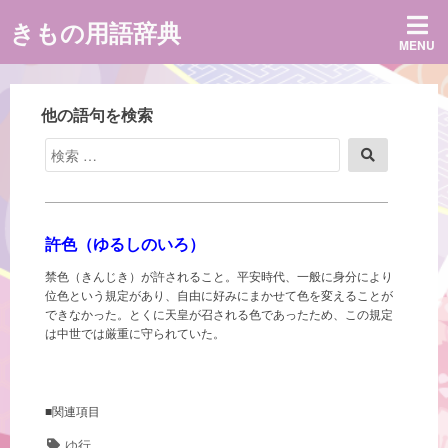
コ
きもの用語辞典
ン
MENU
テ
ン
ツ
へ
他の語句を検索
ス
キ
検
検
ッ
索
索
プ
対
象:
許色（ゆるしのいろ）
禁色（きんじき）が許されること。平安時代、一般に身分により
位色という規定があり、自由に好みにまかせて色を変えることが
できなかった。とくに天皇が召される色であったため、この規定
は中世では厳重に守られていた。
■関連項目
タ
ゆ行