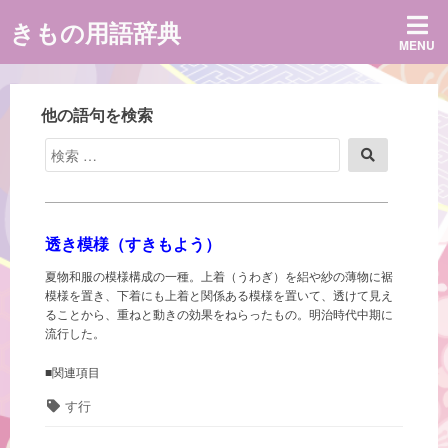
コ
きもの用語辞典
ン
MENU
テ
ン
ツ
へ
他の語句を検索
ス
キ
検
検
ッ
索
索
プ
対
象:
透き模様（すきもよう）
夏物和服の模様構成の一種。上着（うわぎ）を絽や紗の薄物に裾
模様を置き、下着にも上着と関係ある模様を置いて、透けて見え
ることから、重ねと動きの効果をねらったもの。明治時代中期に
流行した。
■関連項目
タ
す行
グ