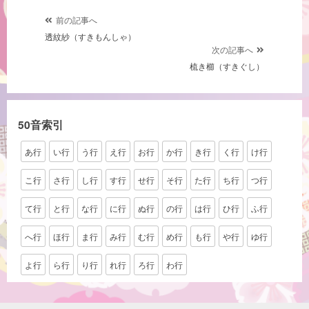
投
前の記事へ
透紋紗（すきもんしゃ）
稿
次の記事へ
ナ
梳き櫛（すきぐし）
ビ
ゲ
ー
50音索引
シ
あ行
い行
う行
え行
お行
か行
き行
く行
け行
ョ
ン
こ行
さ行
し行
す行
せ行
そ行
た行
ち行
つ行
て行
と行
な行
に行
ぬ行
の行
は行
ひ行
ふ行
へ行
ほ行
ま行
み行
む行
め行
も行
や行
ゆ行
よ行
ら行
り行
れ行
ろ行
わ行