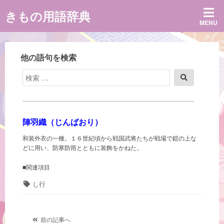
コ
きもの用語辞典
ン
MENU
テ
ン
ツ
へ
他の語句を検索
ス
キ
検
検
ッ
索
索
プ
対
象:
陣羽織（じんばおり）
和装外衣の一種。１６世紀頃から戦国武将たちが戦場で鎧の上な
どに用い、防寒防雨とともに装飾をかねた。
■関連項目
タ
し行
グ
投
前の記事へ