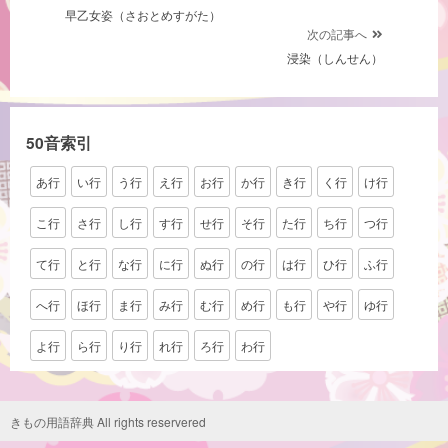
早乙女姿（さおとめすがた）
稿
次の記事へ
ナ
浸染（しんせん）
ビ
ゲ
ー
50音索引
シ
あ行
い行
う行
え行
お行
か行
き行
く行
け行
ョ
ン
こ行
さ行
し行
す行
せ行
そ行
た行
ち行
つ行
て行
と行
な行
に行
ぬ行
の行
は行
ひ行
ふ行
へ行
ほ行
ま行
み行
む行
め行
も行
や行
ゆ行
よ行
ら行
り行
れ行
ろ行
わ行
きもの用語辞典 All rights reservered