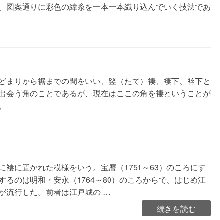
、図案通りに彩色の緯糸を一本一本織り込んでいく技法であ
どまりから裾までの間をいい、竪（たて）褄、褄下、衿下と
出会う角のことであるが、現在はここの角を褄ということが
。
褄に置かれた模様をいう。宝暦（1751～63）のころにす
るのは明和・安永（1764～80）のころからで、はじめ江
が流行した。前者は江戸城の …
“褄
続きを読む