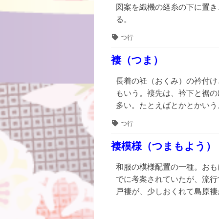
図案を織機の経糸の下に置き
る。
タ
つ行
グ
褄（つま）
長着の衽（おくみ）の衿付け
もいう。褄先は、衿下と裾の
多い。たとえばとかとかいう
タ
つ行
グ
褄模様（つまもよう）
和服の模様配置の一種。おもに
でに考案されていたが、流行す
戸褄が、少しおくれて島原褄