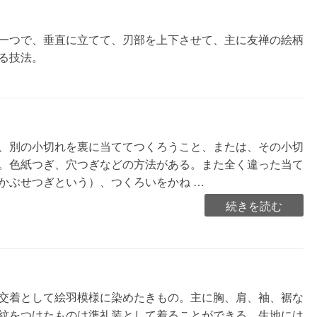
一つで、垂直に立てて、刃部を上下させて、主に友禅の絵柄
る技法。
、別の小切れを裏に当ててつくろうこと、または、その小切
。色紙つぎ、穴つぎなどの方法がある。また全く違った当て
かぶせつぎという）、つくろいをかね …
“継
続きを読む
ぎ
（つ
ぎ）”の
交着として絵羽模様に染めたきもの。主に胸、肩、袖、裾な
紋をつけたものは準礼装として着ることができる。生地には