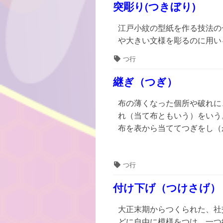
突彫り(つきぼり)
江戸小紋の型紙を作る技法の
や大きい文様を彫るのに用い
タ
つ行
グ
継ぎ（つぎ）
布の薄くなった個所や破れに
れ（当て布ともいう）をいう
布を表から当ててつぎをし（
タ
つ行
グ
付け下げ（つけさげ）
大正末期からつくられた、社
どに自由に模様をつけ、一つ