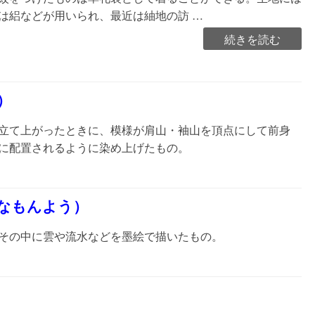
は絽などが用いられ、最近は紬地の訪 …
“付
続きを読む
け
下
げ
）
（つ
け
立て上がったときに、模様が肩山・袖山を頂点にして前身
さ
に配置されるように染め上げたもの。
げ）”の
なもんよう）
その中に雲や流水などを墨絵で描いたもの。