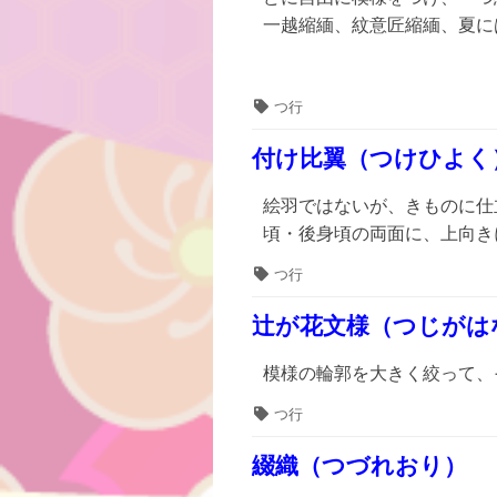
一越縮緬、紋意匠縮緬、夏に
タ
つ行
グ
付け比翼（つけひよく
絵羽ではないが、きものに仕
頃・後身頃の両面に、上向き
タ
つ行
グ
辻が花文様（つじがは
模様の輪郭を大きく絞って、
タ
つ行
グ
綴織（つづれおり）