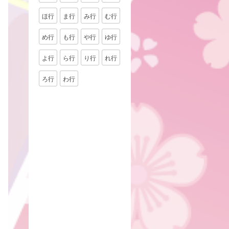
ほ行
ま行
み行
む行
め行
も行
や行
ゆ行
よ行
ら行
り行
れ行
ろ行
わ行