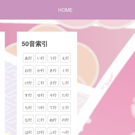
HOME
50音索引
あ行
い行
う行
え行
お行
か行
き行
く行
け行
こ行
さ行
し行
す行
せ行
そ行
た行
ち行
つ行
て行
と行
な行
に行
ぬ行
の行
は行
ひ行
ふ行
へ行