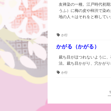
友禅染の一種。江戸時代初期
うふ）に梅の皮や柿渋で染め
地の人々はそれをと称してい
タ
か行
グ
かがる（かがる）
裁ち目がほつれないように、
法。裁ち目かがり、穴かがり
タ
か行
グ
投
稿