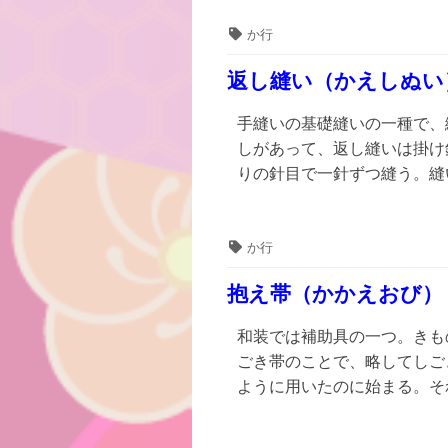
タ
か行
グ
返し縫い（かえしぬい
手縫いの基礎縫いの一種で、
しがあって、返し縫いは掛け
りの針目で一針ずつ縫う。縫い
タ
か行
グ
抱え帯（かかえおび）
和装では補助具の一つ。きも
ごき帯のことで、略してしご
ように用いたのに始まる。そ