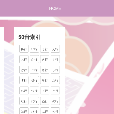
HOME
50音索引
あ行
い行
う行
え行
お行
か行
き行
く行
け行
こ行
さ行
し行
す行
せ行
そ行
た行
ち行
つ行
て行
と行
な行
に行
ぬ行
の行
は行
ひ行
ふ行
へ行