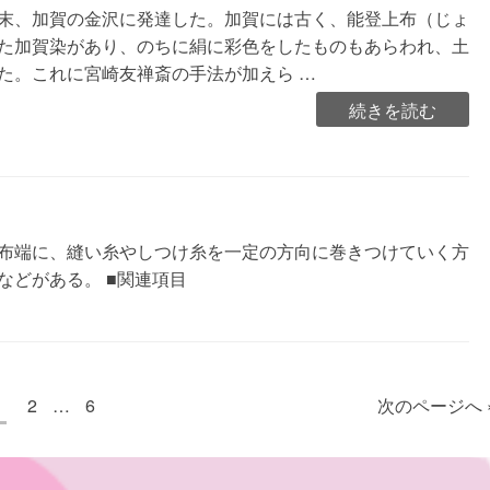
が
末、加賀の金沢に発達した。加賀には古く、能登上布（じょ
く
た加賀染があり、のちに絹に彩色をしたものもあらわれ、土
せ
た。これに宮崎友禅斎の手法が加えら …
ん
“加
続きを読む
い）”の
賀
友
禅
（か
が
布端に、縫い糸やしつけ糸を一定の方向に巻きつけていく方
ゆ
などがある。 ■関連項目
う
ぜ
ん）”の
ペ
ペ
ペ
1
2
…
6
次のページへ 
ー
ー
ー
ジ
ジ
ジ