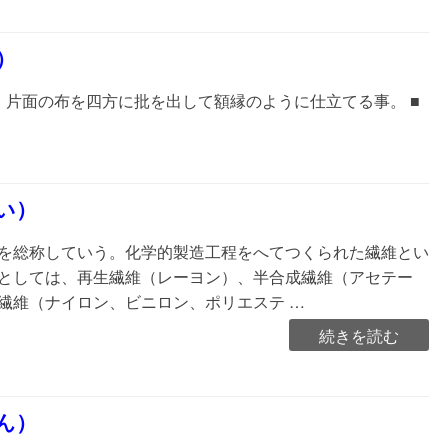
帯
（か
）
か
え
、片面の布を四方に批を出して額縁のように仕立てる事。 ■
お
び）”の
い）
を総称していう。化学的製造工程をへてつくられた繊維とい
としては、再生繊維（レーヨン）、半合成繊維（アセテー
繊維（ナイロン、ビニロン、ポリエステ …
“化
続きを読む
学
繊
維
ん）
（か