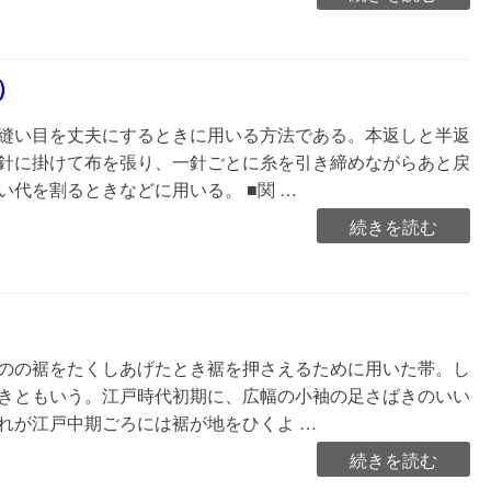
し
衿
（か
）
え
し
縫い目を丈夫にするときに用いる方法である。本返しと半返
え
針に掛けて布を張り、一針ごとに糸を引き締めながらあと戻
り）”の
代を割るときなどに用いる。 ■関 …
“返
続きを読む
し
縫
い
（か
え
のの裾をたくしあげたとき裾を押さえるために用いた帯。し
し
きともいう。江戸時代初期に、広幅の小袖の足さばきのいい
ぬ
れが江戸中期ごろには裾が地をひくよ …
い）”の
“抱
続きを読む
え