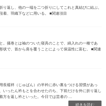
折り返し、他の一端を二つ折りにしてこれと真結びに結ぶ。
段着、羽織下などに用いる。 ■関連項目
と。掻巻とは袖のついた寝具のことで、綿入れの一種であ
形状で、首から肩を覆うことによって保温性に富む。 ■関連
用長襦袢（じゅばん）の半衿に赤い裏をつける習慣があっ
、いったん衿もとを合わせたのち、下前だけを外に折り返し
着方を返し衿といった。今日では芸者の …
“返
続きを読む