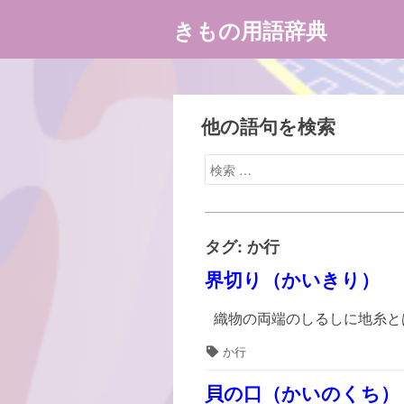
コ
きもの用語辞典
ン
テ
ン
ツ
へ
他の語句を検索
ス
検
キ
索
ッ
対
プ
象:
タグ:
か行
界切り（かいきり）
織物の両端のしるしに地糸と
タ
か行
グ
貝の口（かいのくち）