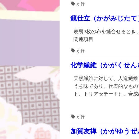
タ
か行
グ
鏡仕立（かがみじたて
表裏2枚の布を縫合せるとき
関連項目
タ
か行
グ
化学繊維（かがくせん
天然繊維に対して、人造繊維
う意味であり、代表的なもの
ト、トリアセテート）、合成
タ
か行
グ
加賀友禅（かがゆうぜ