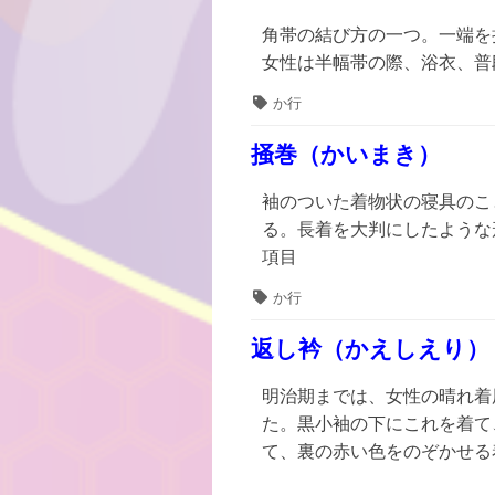
角帯の結び方の一つ。一端を
女性は半幅帯の際、浴衣、普
タ
か行
グ
掻巻（かいまき）
袖のついた着物状の寝具のこ
る。長着を大判にしたような
項目
タ
か行
グ
返し衿（かえしえり）
明治期までは、女性の晴れ着
た。黒小袖の下にこれを着て
て、裏の赤い色をのぞかせる