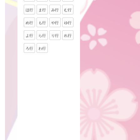
ほ行
ま行
み行
む行
め行
も行
や行
ゆ行
よ行
ら行
り行
れ行
ろ行
わ行