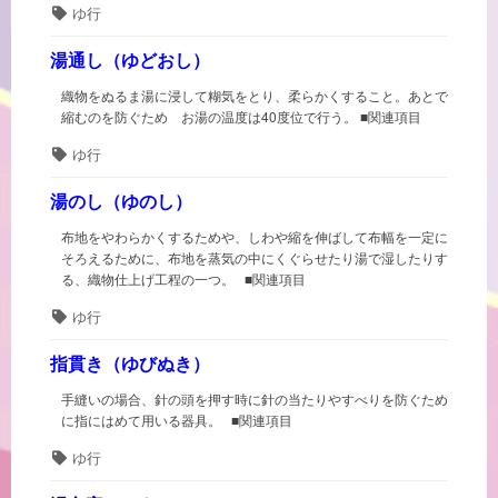
タ
ゆ行
グ
湯通し（ゆどおし）
織物をぬるま湯に浸して糊気をとり、柔らかくすること。あとで
縮むのを防ぐため お湯の温度は40度位で行う。 ■関連項目
タ
ゆ行
グ
湯のし（ゆのし）
布地をやわらかくするためや、しわや縮を伸ばして布幅を一定に
そろえるために、布地を蒸気の中にくぐらせたり湯で湿したりす
る、織物仕上げ工程の一つ。 ■関連項目
タ
ゆ行
グ
指貫き（ゆびぬき）
手縫いの場合、針の頭を押す時に針の当たりやすべりを防ぐため
に指にはめて用いる器具。 ■関連項目
タ
ゆ行
グ