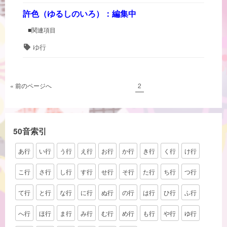
グ
る
し
許色（ゆるしのいろ）：編集中
の
■関連項目
い
ろ）”の
タ
ゆ行
グ
投
ペ
« 前のページへ
2
ー
稿
ジ
ナ
ビ
50音索引
ゲ
あ行
い行
う行
え行
お行
か行
き行
く行
け行
ー
シ
こ行
さ行
し行
す行
せ行
そ行
た行
ち行
つ行
ョ
て行
と行
な行
に行
ぬ行
の行
は行
ひ行
ふ行
ン
へ行
ほ行
ま行
み行
む行
め行
も行
や行
ゆ行