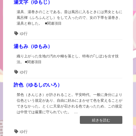
湯文字（ゆもじ）
湯具、湯巻きのことである。昔は風呂に入るときには男女ともに
風呂褌（ふろふんどし）をして入ったので、女の下帯を湯巻き、
湯具と称した。 ■関連項目
タ
ゆ行
グ
湯もみ（ゆもみ）
織り上がった生地の汚れや糊を落とし、特有の｢しぼ｣を出す技
法。 ■関連項目
タ
ゆ行
グ
許色（ゆるしのいろ）
禁色（きんじき）が許されること。平安時代、一般に身分により
位色という規定があり、自由に好みにまかせて色を変えることが
できなかった。とくに天皇が召される色であったため、この規定
は中世では厳重に守られていた。 …
“許
続きを読む
色
タ
ゆ行
（ゆ