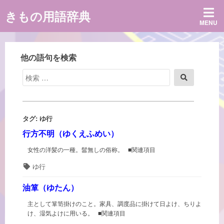
コ
きもの用語辞典
ン
MENU
テ
ン
ツ
へ
他の語句を検索
ス
キ
検
検
ッ
索
索
プ
対
象:
タグ:
ゆ行
行方不明（ゆくえふめい）
女性の洋髪の一種。髷無しの俗称。 ■関連項目
タ
ゆ行
グ
油箪（ゆたん）
主として箪笥掛けのこと。家具、調度品に掛けて日よけ、ちりよ
け、湿気よけに用いる。 ■関連項目