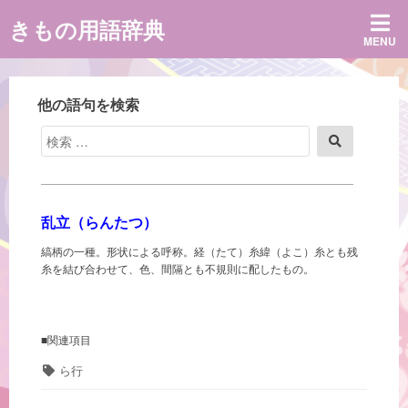
コ
きもの用語辞典
ン
MENU
テ
ン
ツ
へ
他の語句を検索
ス
キ
検
検
ッ
索
索
プ
対
象:
乱立（らんたつ）
縞柄の一種。形状による呼称。経（たて）糸緯（よこ）糸とも残
糸を結び合わせて、色、間隔とも不規則に配したもの。
■関連項目
タ
ら行
グ