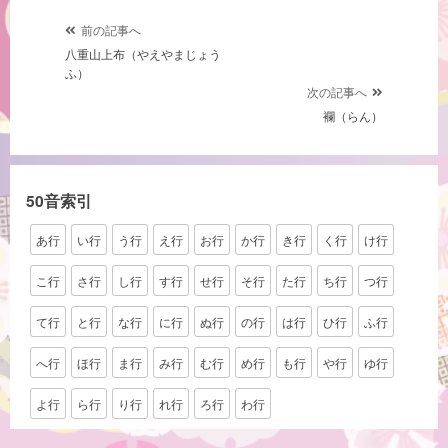
投
前の記事へ
八重山上布（やえやまじょう
稿
ふ）
ナ
次の記事へ
ビ
襴（らん）
ゲ
ー
シ
50音索引
ョ
あ行
い行
う行
え行
お行
か行
き行
く行
け行
ン
こ行
さ行
し行
す行
せ行
そ行
た行
ち行
つ行
て行
と行
な行
に行
ぬ行
の行
は行
ひ行
ふ行
へ行
ほ行
ま行
み行
む行
め行
も行
や行
ゆ行
よ行
ら行
り行
れ行
ろ行
わ行